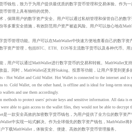
加密数字货币钱包，致力于为用户提供最优质的数字货币管理和交易体验。作为
的数字货币管理上具有独特的优势。
的加密技术，保障用户的数字资产安全。用户可以通过私钥管理和保管自己的
记词备份等多重安全措施，有效防范用户资产被盗风险。用户可以放心地在Math
效的数字货币管理功能。用户可以在MathWallet中快速方便地查看自己的
持多种数字资产管理，包括BTC、ETH、EOS等主流数字货币以及各种代币
功能，用户可以通过MathWallet进行数字货币的交易和转账。MathWalle
，获取收益。同时，MathWallet还支持Staking、投票等功能，让用户享受
ts - Hot Wallet and Cold Wallet. Hot Wallet is connected to the internet and is 
s to. Cold Wallet, on the other hand, is offline and is ideal for long-term stor
o wallets and use them accordingly.
n methods to protect users' private keys and sensitive information. All data is 
 were able to gain access to the wallet files, they would not be able to decrypt
allet是一款安全高效的加密数字货币钱包，为用户提供了全方位的数字
Wallet中实现一站式解决。作为全球领先的数字资产钱包，MathWall
下载MathWallet，体验安全、便捷、高效的数字货币管理服务。