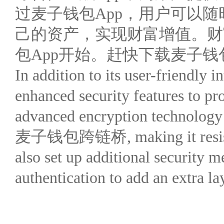
过麦子钱包App，用户可以
己的资产，实现财富增值。财
包App开始。赶快下载麦子钱
In addition to its user-friendly i
enhanced security features to pro
advanced encryption technology t
麦子钱包跨链桥, making it resistant
also set up additional security m
authentication to add an extra la