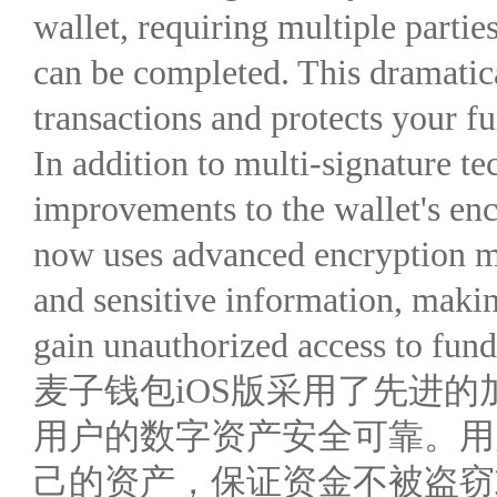
wallet, requiring multiple parties
can be completed. This dramatica
transactions and protects your fu
In addition to multi-signature te
improvements to the wallet's en
now uses advanced encryption me
and sensitive information, makin
gain unauthorized access to fund
麦子钱包iOS版采用了先进
用户的数字资产安全可靠。用
己的资产，保证资金不被盗窃