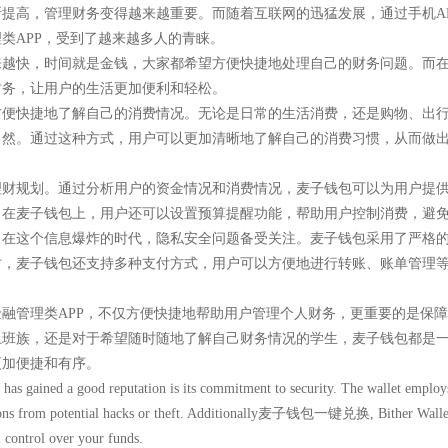
提高，管理财务变得越来越重要。而随着互联网的迅猛发展，通过手机A
类APP，受到了越来越多人的青睐。
来越快，时间就是金钱，大家都希望方便快捷地处理自己的财务问题。而
财务，让用户的生活更加便利和轻松。
方便快捷地了解自己的消费情况。无论是日常的生活消费，还是购物、出
了然。通过这种方式，用户可以更加清晰地了解自己的消费习惯，从而做
理财规划。通过分析用户的资金情况和消费情况，麦子钱包可以为用户提
，在麦子钱包上，用户还可以设置预算提醒功能，帮助用户控制消费，避
。在这个信息爆炸的时代，隐私安全问题备受关注。麦子钱包采用了严格
，麦子钱包还支持多种支付方式，用户可以方便地进行转账、账单管理等
融管理类APP，不仅方便快捷地帮助用户管理个人财务，更重要的是保
上班族，还是对于希望随时随地了解自己财务情况的学生，麦子钱包都是
更加便捷和有序。
 has gained a good reputation is its commitment to security. The wallet employ
ctions from potential hacks or theft. Additionally麦子钱包一键兑换, Bither Wallet a
l control over your funds.